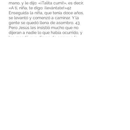
mano, y le dijo: «¡Talita cumi!», es decir,
«A ti, niña, te digo: ¡levántate!»42
Enseguida la niña, que tenía doce años,
se levantó y comenzó a caminar. Y la
gente se quedó llena de asombro. 43
Pero Jesús les insistió mucho que no
dijeran a nadie lo que había ocurrido, y
les mandó que dieran de comer a la
niña.
MARCOS 5:21-43 (RVC)
LECTURA
BÍBLICA
MARCOS 1