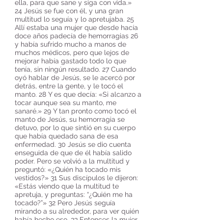
ella, para que sane y siga con vida.»
24 Jesús se fue con él, y una gran
multitud lo seguía y lo apretujaba. 25
Allí estaba una mujer que desde hacía
doce años padecía de hemorragias 26
y había sufrido mucho a manos de
muchos médicos, pero que lejos de
mejorar había gastado todo lo que
tenía, sin ningún resultado. 27 Cuando
oyó hablar de Jesús, se le acercó por
detrás, entre la gente, y le tocó el
manto. 28 Y es que decía: «Si alcanzo a
tocar aunque sea su manto, me
sanaré.» 29 Y tan pronto como tocó el
manto de Jesús, su hemorragia se
detuvo, por lo que sintió en su cuerpo
que había quedado sana de esa
enfermedad. 30 Jesús se dio cuenta
enseguida de que de él había salido
poder. Pero se volvió a la multitud y
preguntó: «¿Quién ha tocado mis
vestidos?» 31 Sus discípulos le dijeron:
«Estás viendo que la multitud te
apretuja, y preguntas: “¿Quién me ha
tocado?”» 32 Pero Jesús seguía
mirando a su alrededor, para ver quién
había hecho eso. 33 Entonces la mujer,