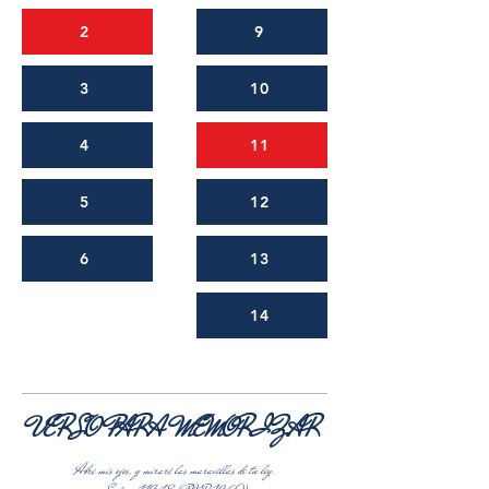
2
9
3
10
4
11
5
12
6
13
14
VERSO PARA MEMORIZAR
Abre mis ojos, y miraré las maravillas de tu ley.