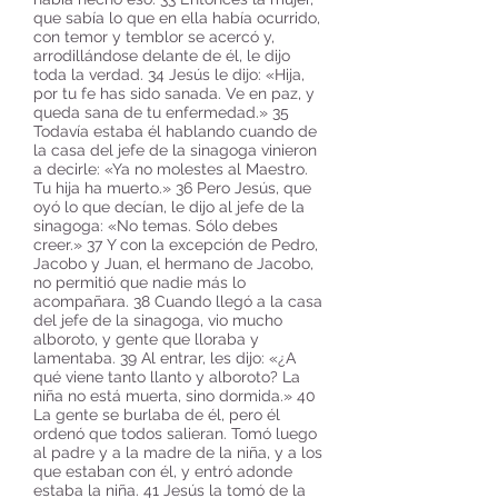
que sabía lo que en ella había ocurrido,
con temor y temblor se acercó y,
arrodillándose delante de él, le dijo
toda la verdad. 34 Jesús le dijo: «Hija,
por tu fe has sido sanada. Ve en paz, y
queda sana de tu enfermedad.» 35
Todavía estaba él hablando cuando de
la casa del jefe de la sinagoga vinieron
a decirle: «Ya no molestes al Maestro.
Tu hija ha muerto.» 36 Pero Jesús, que
oyó lo que decían, le dijo al jefe de la
sinagoga: «No temas. Sólo debes
creer.» 37 Y con la excepción de Pedro,
Jacobo y Juan, el hermano de Jacobo,
no permitió que nadie más lo
acompañara. 38 Cuando llegó a la casa
del jefe de la sinagoga, vio mucho
alboroto, y gente que lloraba y
lamentaba. 39 Al entrar, les dijo: «¿A
qué viene tanto llanto y alboroto? La
niña no está muerta, sino dormida.» 40
La gente se burlaba de él, pero él
ordenó que todos salieran. Tomó luego
al padre y a la madre de la niña, y a los
que estaban con él, y entró adonde
estaba la niña. 41 Jesús la tomó de la