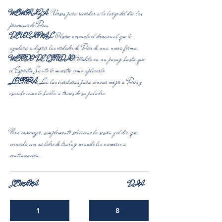
MEMORIZA:
Versos para recordar a lo largo del día las
promesas de Dios.
DEVOCIONAL:
Observe o escuche el devocional que le
ayudará a digerir las verdades de Dios de una nueva forma.
METODO DE ESTUDIO:
Medita en un pasaje hasta que
el Espíritu Santo le muestre cómo aplicarlo.
LECTURA:
Lea las escrituras para conocer mejor a Dios y
escuche como le habla a través de su palabra.
Para comenzar, simplemente seleccione la sesión y el día que
coincida con su libro de trabajo usando los números a
continuación.
SEMANA:
DÍA:
1
8