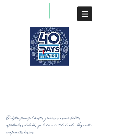
HABITOS DE ESTUDIOS
DIARIOS
El objetivo principal de estos ejercicios es enseñar hábitos
espirituales saludables que le durarán toda la vida. Hay cuatro
componentes básicos: