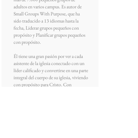
adultos en varios campus. Es autor de
Small Groups With Purpose, que ha
sido traducido a 13 idiomas hasta la
fecha, Liderar grupos pequeños con
propósito y Planificar grupos pequeños
con propósito.
Él tiene una gran pasión por ver a cada
asistente de la iglesia conectado con un
líder calificado y convertirse en una parte
integral del cuerpo de su iglesia, viviendo
con propósito para Cristo. Con
frecuencia habla en conferencias y
consulta con líderes de iglesias de
muchas denominaciones tanto en los
Estados Unidos como en todo el
mundo.